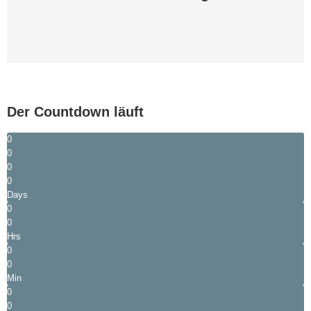
Der Countdown läuft
0
0
0
0
Days
0
0
Hrs
0
0
Min
0
0